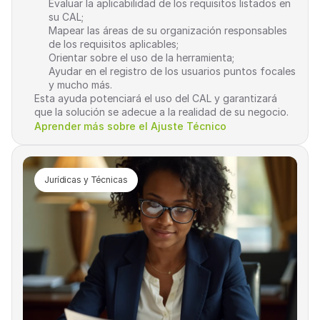
Evaluar la aplicabilidad de los requisitos listados en 
su CAL;
Mapear las áreas de su organización responsables 
de los requisitos aplicables;
Lo que aprenderás en esta transmisión en vivo
Orientar sobre el uso de la herramienta;
Participe en este debate estratégico y entienda cómo reducir 
Ayudar en el registro de los usuarios puntos focales 
riesgos regulatorios, mitigar pasivos ocultos y estructurar una 
y mucho más.
gobernanza sólida para todo el ciclo de vida de estas 
Esta ayuda potenciará el uso del CAL y garantizará 
estructuras.
que la solución se adecue a la realidad de su negocio.
Aprender más sobre el Ajuste Técnico
QUERO GARANTIR MINHA VAGA
Jurídicas y Técnicas