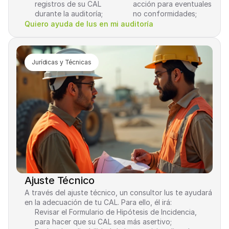
registros de su CAL 
acción para eventuales 
durante la auditoría;
no conformidades;
Quiero ayuda de Ius en mi auditoría
Jurídicas y Técnicas
CHAT
Apilado Drenado y Cierre de Pilas: 
aspectos regulatorios, gobernanza y 
desafíos ESG
Ajuste Técnico
05/08/2025 a las 14:30
EVENTO EN VIVO Y GRATUITO
A través del ajuste técnico, un consultor Ius te ayudará 
en la adecuación de tu CAL. Para ello, él irá:
Revisar el Formulario de Hipótesis de Incidencia, 
Especialistas con experiencia
para hacer que su CAL sea más asertivo;