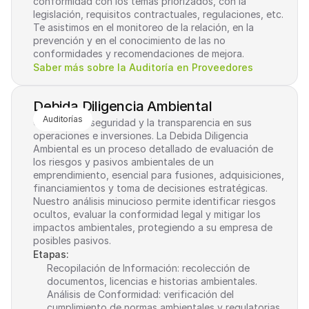
conformidad con los temas priorizados, con la 
legislación, requisitos contractuales, regulaciones, etc. 
Te asistimos en el monitoreo de la relación, en la 
prevención y en el conocimiento de las no 
conformidades y recomendaciones de mejora.
Saber más sobre la Auditoría en Proveedores
Debida Diligencia Ambiental
Auditorías
Garantice la seguridad y la transparencia en sus 
operaciones e inversiones. La Debida Diligencia 
Ambiental es un proceso detallado de evaluación de 
los riesgos y pasivos ambientales de un 
emprendimiento, esencial para fusiones, adquisiciones, 
financiamientos y toma de decisiones estratégicas. 
Nuestro análisis minucioso permite identificar riesgos 
ocultos, evaluar la conformidad legal y mitigar los 
impactos ambientales, protegiendo a su empresa de 
posibles pasivos.
Etapas:
Recopilación de Información: recolección de 
documentos, licencias e historias ambientales.
Análisis de Conformidad: verificación del 
cumplimiento de normas ambientales y regulatorias.