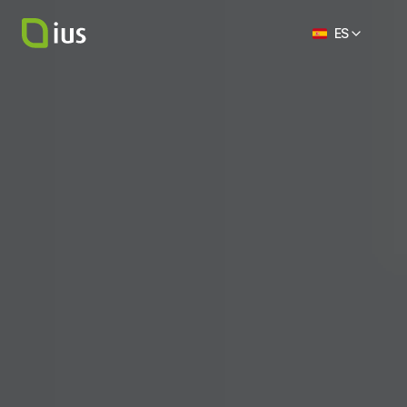
Select Language
ES