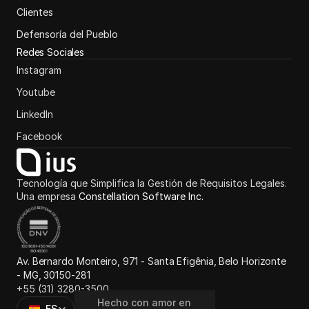
Clientes
Defensoría del Pueblo
Redes Sociales
Instagram
Youtube
LinkedIn
Facebook
Tecnología que Simplifica la Gestión de Requisitos Legales.
Una empresa 
Constellation Software Inc.
Av. Bernardo Monteiro, 971 - Santa Efigênia, Belo Horizonte 
- MG, 30150-281
+55 (31) 3280-3500
Hecho con amor en
Hecho con amor en
Select Language
ES