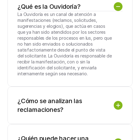
¿Qué es la Ouvidoría?
La Ouvidoría es un canal de atención a 
manifestaciones (reclamos, solicitudes, 
sugerencias y elogios), que actúa en casos 
que ya han sido atendidos por los sectores 
responsables de los procesos en Ius, pero que 
no han sido enviados o solucionados 
satisfactoriamente desde el punto de vista 
del solicitante. La Ouvidoría es responsable de 
recibir la manifestación, con o sin la 
identificación del solicitante, y enviarla 
internamente según sea necesario.
¿Cómo se analizan las 
CHAT
reclamaciones?
Apilado Drenado y Cierre de Pilas: 
aspectos regulatorios, gobernanza y 
desafíos ESG
05/08/2025 a las 14:30
¿Quién puede hacer una 