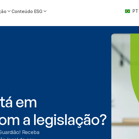
Select L
PT
ção
Conteúdo ESG
tá em 
m a legislação?
Guardião! Receba 