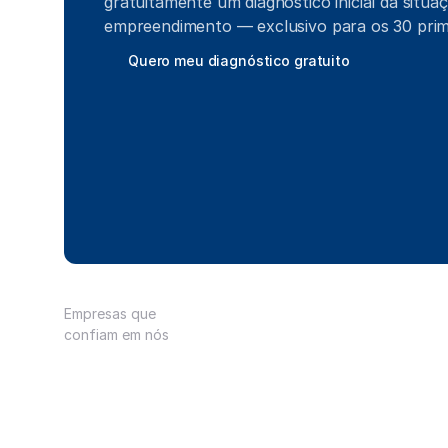
gratuitamente um diagnóstico inicial da situaç
empreendimento — exclusivo para os 30 primei
Quero meu diagnóstico gratuito
Quero meu diagnóstico gratuito
Empresas que 
confiam em nós