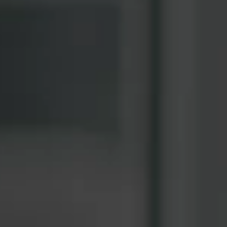
B
E
a
Análise
de
Maturidade
E
E