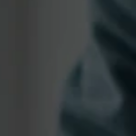
 que você vai aprender nessa live
articipe deste debate estratégico e entenda como reduzir riscos 
egulatórios, mitigar passivos ocultos e estruturar uma governança 
ólida para todo o ciclo de vida dessas estruturas.
QUERO GARANTIR MINHA VAGA