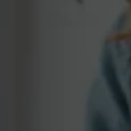
ATE-PAPO
mpilhamento Drenado e Fechamento de Pilhas: 
spectos regulatórios, governança e desafios ESG
05/08/2025 às 14h30
EVENTO AO VIVO E GRATUITO
SG
specialistas com experiência