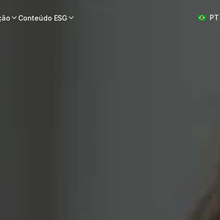
Select L
PT
ção
Conteúdo ESG