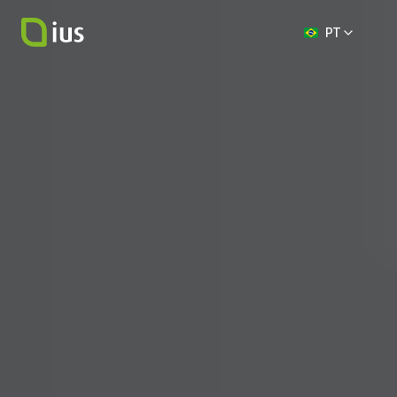
Select Language
PT